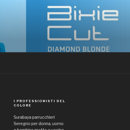
EGNO
I PROFESSIONISTI DEL
COLORE
Surabaya parrucchieri
Seregno per donna, uomo
e bambino mette a vostra