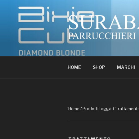
Salta
al
contenuto
SURABAYA
Professionisti del colore
HOME
SHOP
MARCHI
Home
/ Prodotti taggati “trattament