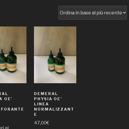
RAL
DEMERAL
A OE’
PHYSIA OE’
LINEA
RFORANTE
NORMALIZZANT
E
47,00
€
i al