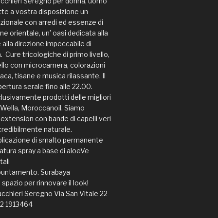
ucchieri Seregno per donna, uomo
e a vostra disposizione un
ionale con arredi ed essenze di
one orientale, un’ oasi dedicata alla
alla direzione impeccabile di
. Cure tricologiche di primo livello,
pello con microcamera, colorazioni
a, tisane e musica rilassante. Il
ertura serale fino alle 22.00.
clusivamente prodotti delle migliori
 Wella, Moroccanoil. Siamo
n extension con bande di capelli veri
ncredibilmente naturale.
plicazione di smalto permanente
tura spray a base di aloeVe
tali
appuntamento. Surabaya
 spazio per rinnovare il look!
cchieri Seregno Via San Vitale 22
62 1913464