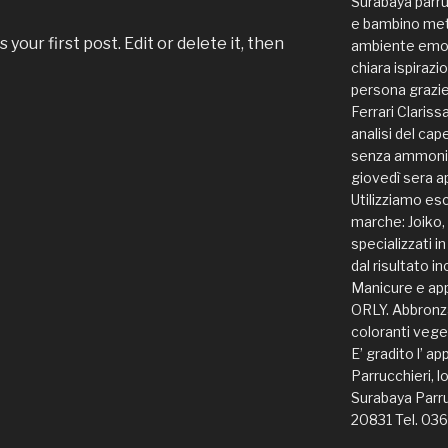
Surabaya parr
e bambino mett
our first post. Edit or delete it, then
ambiente emoz
chiara ispirazi
persona grazie 
Ferrari Clarissa
analisi del ca
senza ammoniac
giovedì sera ap
Utilizziamo es
marche: Joiko,
specializzati i
dal risultato i
Manicure e ap
ORLY. Abbronza
coloranti vege
E’ gradito l’ 
Parrucchieri, lo
Surabaya Parru
20831 Tel. 03