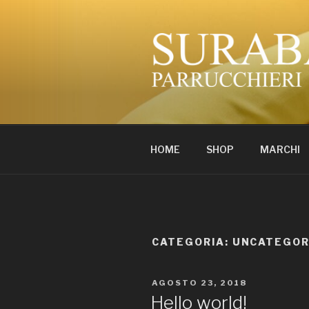
Salta
al
contenuto
SURABAYA
Professionisti del colore
HOME
SHOP
MARCHI
CATEGORIA:
UNCATEGOR
PUBBLICATO
AGOSTO 23, 2018
IL
Hello world!